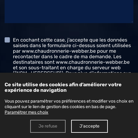
En cochant cette case, j’accepte que les données
saisies dans le formulaire ci-dessus soient utilisées
par www.chaudronnerie-webber.be pour me
recontacter dans le cadre de ma demande. Les
destinataires sont www.chaudronnerie-webber.be
et son sous-traitant en charge du serveur web
({NOM_HEBERGEUR}). Pour plus d'informations sur
le traitement de vos données et l'exercice de vos
droits, reportez-vous à notre
politique de
Ce site utilise des cookies afin d’améliorer votre
confidentialité
.
expérience de navigation
Vous pouvez paramétrer vos préférences et modifier vos choix en
Envoyer le formulaire
cliquant sur le lien de gestion des cookies en bas de page.
Paramétrer mes choix
Je refuse
J'accepte
Données personnelles
Mentions légales