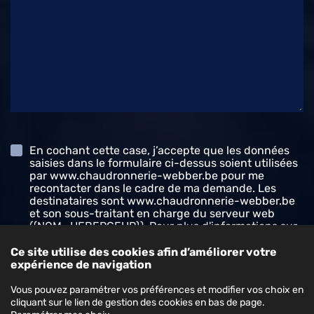
En cochant cette case, j’accepte que les données
saisies dans le formulaire ci-dessus soient utilisées
par www.chaudronnerie-webber.be pour me
recontacter dans le cadre de ma demande. Les
destinataires sont www.chaudronnerie-webber.be
et son sous-traitant en charge du serveur web
({NOM_HEBERGEUR}). Pour plus d'informations sur
le traitement de vos données et l'exercice de vos
droits, reportez-vous à notre
politique de
Ce site utilise des cookies afin d’améliorer votre
confidentialité
.
expérience de navigation
Vous pouvez paramétrer vos préférences et modifier vos choix en
Envoyer le formulaire
cliquant sur le lien de gestion des cookies en bas de page.